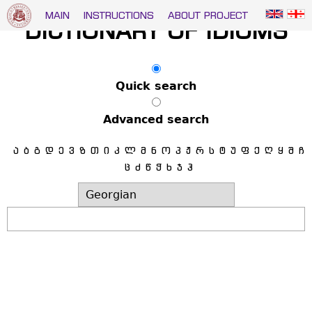
Jump to navigation
MAIN
INSTRUCTIONS
ABOUT PROJECT
DICTIONARY OF IDIOMS
Quick search
Advanced search
Ა
Ბ
Გ
Დ
Ე
Ვ
Ზ
Თ
Ი
Კ
Ლ
Მ
Ნ
Ო
Პ
Ჟ
Რ
Ს
Ტ
Უ
Ფ
Ქ
Ღ
Ყ
Შ
Ჩ
Ც
Ძ
Წ
Ჭ
Ხ
Ჯ
Ჰ